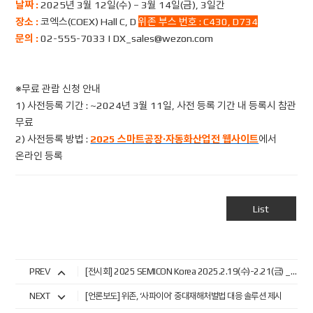
날짜
:
2025년 3월 12일(수) – 3월 14일(금), 3일간
장소 :
코엑스(COEX) Hall C, D
위존
부스 번호 : C430, D734
문의 :
02-555-7033 | DX_sales@wezon.com
※무료 관람 신청 안내
1) 사전등록 기간 : ~2024년 3월 11일, 사전 등록 기간 내 등록시 참관
무료
2) 사전등록 방법 :
2025 스마트공장·자동화산업전 웹사이트
에서
온라인 등록
List
PREV
[전시회] 2025 SEMICON Korea 2025.2.19(수)-2.21(금) __ 코엑스(COEX - Hall A : A850)
NEXT
[언론보도] 위존, ‘사파이어’ 중대재해처벌법 대응 솔루션 제시